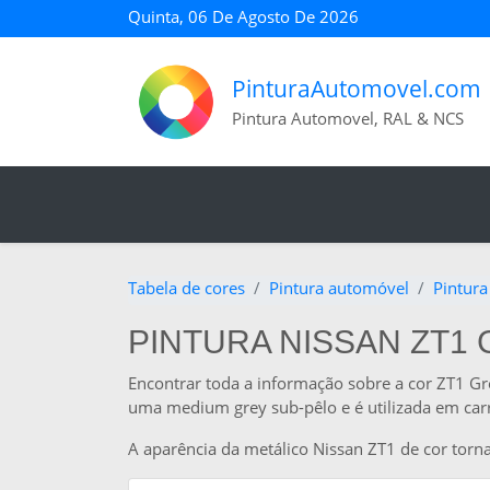
Quinta, 06 De Agosto De 2026
PinturaAutomovel.com
Pintura Automovel, RAL & NCS
Tabela de cores
Pintura automóvel
Pintura
PINTURA NISSAN ZT1 
Encontrar toda a informação sobre a cor ZT1 Gr
uma medium grey sub-pêlo e é utilizada em carr
A aparência da metálico Nissan ZT1 de cor torn