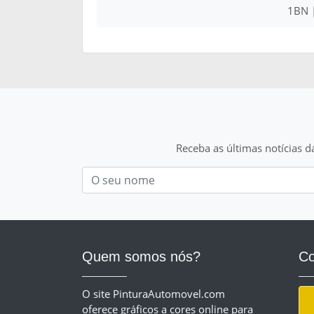
1BN 
Receba as últimas notícias d
Nom
Quem somos nós?
Co
O site PinturaAutomovel.com
oferece gráficos a cores online para