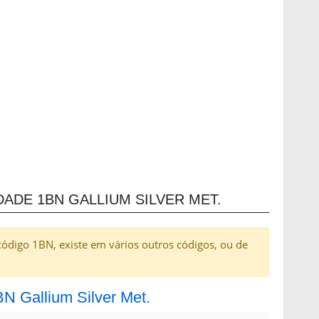
ADE 1BN GALLIUM SILVER MET.
código 1BN, existe em vários outros códigos, ou de
BN Gallium Silver Met.