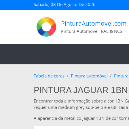
Sábado, 08 De Agosto De 2026
PinturaAutomovel.com
Pintura Automovel, RAL & NCS
Tabela de cores
Pintura automóvel
Pintura
PINTURA JAGUAR 1BN 
Encontrar toda a informação sobre a cor 1BN Ga
requer uma medium grey sub-pêlo e é utilizada 
A aparência da metálico Jaguar 1BN de cor torn