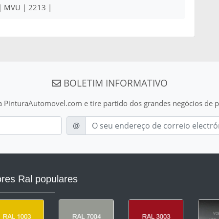
| MVU | 2213 |
BOLETIM INFORMATIVO
a PinturaAutomovel.com e tire partido dos grandes negócios de p
E-mail
@
res Ral populares