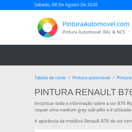
Sábado, 08 De Agosto De 2026
PinturaAutomovel.com
Pintura Automovel, RAL & NCS
Tabela de cores
Pintura automóvel
Pintura
PINTURA RENAULT B7
Encontrar toda a informação sobre a cor B76 Ro
requer uma medium grey sub-pêlo e é utilizada 
A aparência da metálico Renault B76 de cor tor