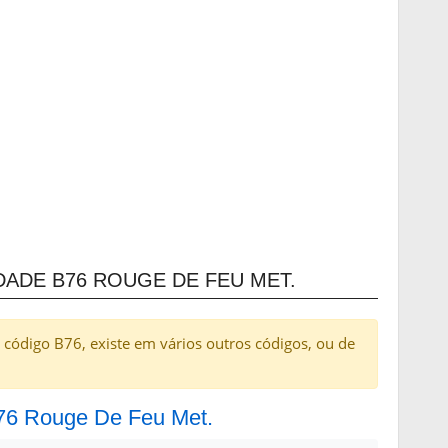
DADE B76 ROUGE DE FEU MET.
 código B76, existe em vários outros códigos, ou de
B76 Rouge De Feu Met.