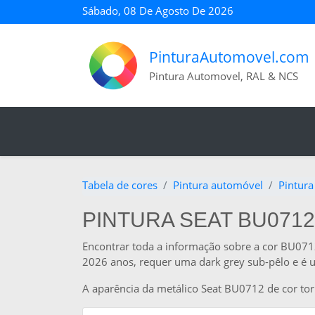
Sábado, 08 De Agosto De 2026
PinturaAutomovel.com
Pintura Automovel, RAL & NCS
Tabela de cores
Pintura automóvel
Pintura
PINTURA SEAT BU0712
Encontrar toda a informação sobre a cor BU0712
2026 anos, requer uma dark grey sub-pêlo e é u
A aparência da metálico Seat BU0712 de cor to