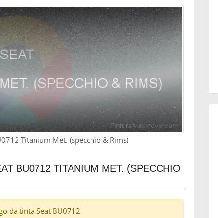
BU0712 Titanium Met. (specchio & Rims)
T BU0712 TITANIUM MET. (SPECCHIO
digo da tinta Seat BU0712