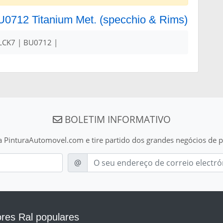
BU0712 Titanium Met. (specchio & Rims)
LCK7 | BU0712 |
BOLETIM INFORMATIVO
a PinturaAutomovel.com e tire partido dos grandes negócios de p
E-mail
@
res Ral populares