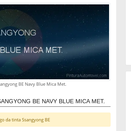
Ssangyong BE Navy Blue Mica Met.
ANGYONG BE NAVY BLUE MICA MET.
digo da tinta Ssangyong BE