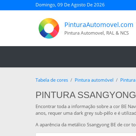
Domingo, 09 De Agosto De 2026
PinturaAutomovel.com
Pintura Automovel, RAL & NCS
Tabela de cores
Pintura automóvel
Pintur
PINTURA SSANGYONG 
Encontrar toda a informação sobre a cor BE Na
anos, requer uma dark grey sub-pêlo e é utiliza
A aparência da metálico Ssangyong BE de cor t