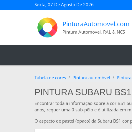
Sexta, 07 De Agosto De 2026
PinturaAutomovel.com
Pintura Automovel, RAL & NCS
Tabela de cores
Pintura automóvel
Pintura
PINTURA SUBARU BS1
Encontrar toda a informação sobre a cor BS1 S
anos, requer uma 0 sub-pêlo e é utilizada em mu
O aspecto de pastel (opaco) da Subaru BS1 cor