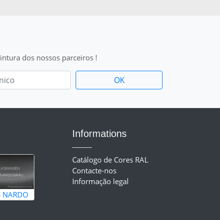
intura dos nossos parceiros !
Informations
Catálogo de Cores RAL
Contacte-nos
Informação legal
S NARDO