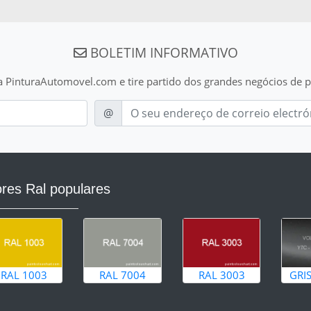
BOLETIM INFORMATIVO
a PinturaAutomovel.com e tire partido dos grandes negócios de p
E-mail
@
res Ral populares
RAL 1003
RAL 7004
RAL 3003
GRI