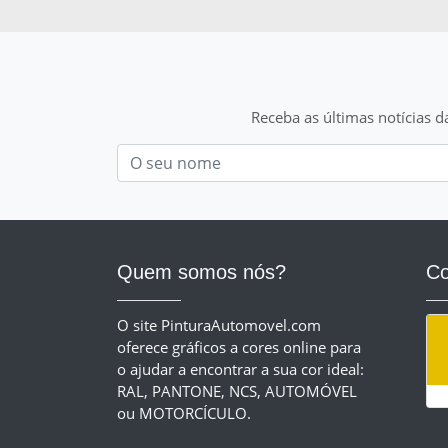
Receba as últimas notícias d
Nom
Quem somos nós?
Co
O site PinturaAutomovel.com
oferece gráficos a cores online para
o ajudar a encontrar a sua cor ideal:
RAL, PANTONE, NCS, AUTOMÓVEL
ou MOTORCÍCULO.