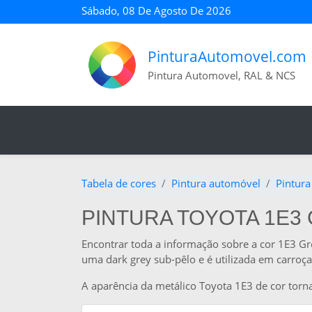
Sábado, 08 De Agosto De 2026
PinturaAutomovel.com
Pintura Automovel, RAL & NCS
Tabela de cores
Pintura automóvel
Pintura
PINTURA TOYOTA 1E3 
Encontrar toda a informação sobre a cor 1E3 Gr
uma dark grey sub-pêlo e é utilizada em carroça
A aparência da metálico Toyota 1E3 de cor torn