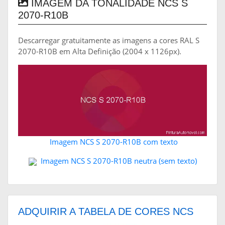
IMAGEM DA TONALIDADE NCS S
2070-R10B
Descarregar gratuitamente as imagens a cores RAL S
2070-R10B em Alta Definição (2004 x 1126px).
Imagem NCS S 2070-R10B com texto
Imagem NCS S 2070-R10B neutra (sem texto)
ADQUIRIR A TABELA DE CORES NCS