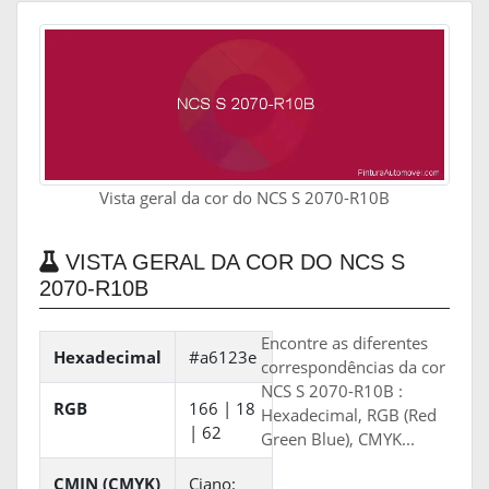
Vista geral da cor do NCS S 2070-R10B
VISTA GERAL DA COR DO NCS S
2070-R10B
Encontre as diferentes
Hexadecimal
#a6123e
correspondências da cor
NCS S 2070-R10B :
RGB
166 | 18
Hexadecimal, RGB (Red
| 62
Green Blue), CMYK...
CMJN (CMYK)
Ciano: